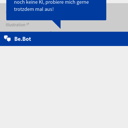
noch keine KI, probiere mich gerne
trotzdem mal aus!
DIE FAKULTÄT DESIGN - BEWERBERPORTAL
Illustration
Kommunikationsdesign
Be.Bot
Mode-/ Kostüm-/ (Textil)design
Bekleidung – Technik u. Management
Fakultät Design (Organisatorisches)
Aktuelles & Veranstaltungen
Vorlesungsverzeichnis
Projekte der Fakultät Design
Startseite
Kontakt
Impressum