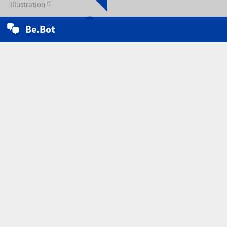
Illustration
Kommunikationsdesign
Be.Bot
Mode-/ Kostüm-/ (Textil)design
Bekleidung – Technik u. Management
Fakultät Design (Organisatorisches)
Aktuelles & Veranstaltungen
Vorlesungsverzeichnis
Projekte der Fakultät Design
Startseite
Kontakt
Impressum
Datenschutzerklärung
Auf dieser Seite kann man sich über das